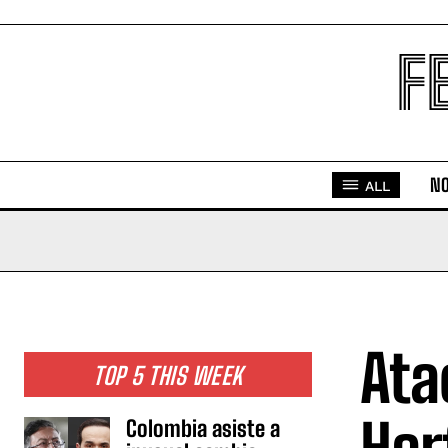
F
NO
ALL
Ata
TOP 5 THIS WEEK
Colombia asiste a