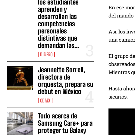
los estudiantes
En ese mome
aprenden y
del mando 
desarrollan las
competencias
personales
Así, los in
distintivas que
una camione
demandan las...
DINERO
El grupo de
observados,
Jeannette Sorrell,
Mientras q
directora de
orquesta, prepara su
Hasta ahora
debut en México
sicarios.
CDMX
Todo acerca de
Samsung Care+ para
proteger tu Galaxy