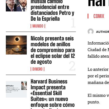
Har
inusual cambio
presidencial entre
distanciados Petro y
CDMX
De la Espriella
MUNDO
AUTHOR
Nicols presenta seis
Información
modelos de anillos
de compromiso para
Ciudad de M
el eclipse solar del 12
fallido ate
de agosto
Lo anterio
DINERO
por el peri
Harvard Business
mañana del
Impact presenta
«Essential Skill
El mismo v
Suites»: un nuevo
punto.
enfoque sobre cómo