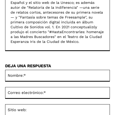
Español y el sitio web de la Unesco; es además
autor de "Relatoría de la Indiferencia" —una serie
de relatos cortos, antecesores de su primera novela
— y "Fantasía sobre temas de Freesample", su
primera composición digital incluida en álbum
Cultivo de Sonidos vol. 1. En 2021 conceptualizóy
produjo el concierto "#HastaEncontrarles: homenaje
a las Madres Buscadores" en el Teatro de la Ciudad
Esperanza Iris de la Ciudad de México.
DEJA UNA RESPUESTA
No
Co
ele
Sit
we