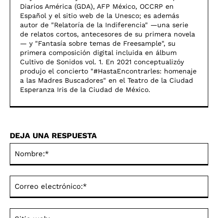
Diarios América (GDA), AFP México, OCCRP en
Español y el sitio web de la Unesco; es además
autor de "Relatoría de la Indiferencia" —una serie
de relatos cortos, antecesores de su primera novela
— y "Fantasía sobre temas de Freesample", su
primera composición digital incluida en álbum
Cultivo de Sonidos vol. 1. En 2021 conceptualizóy
produjo el concierto "#HastaEncontrarles: homenaje
a las Madres Buscadores" en el Teatro de la Ciudad
Esperanza Iris de la Ciudad de México.
DEJA UNA RESPUESTA
No
Co
ele
Sit