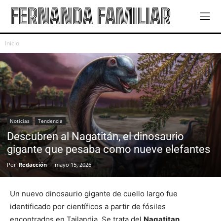
FERNANDA FAMILIAR
Inicio
Noticias
Tendencia
Descubren al Nagatitán, el dinosaurio
gigante que pesaba como nueve elefantes
Por
Redacción
-
mayo 15, 2026
Un nuevo dinosaurio gigante de cuello largo fue
identificado por científicos a partir de fósiles
encontrados en Tailandia. Se trata del
Nagatitan