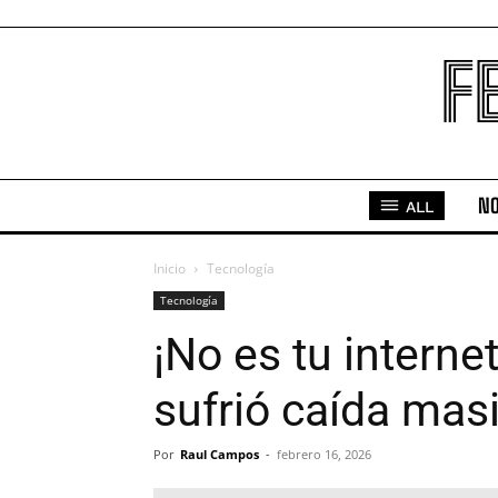
F
NO
ALL
Inicio
Tecnología
Tecnología
¡No es tu internet
sufrió caída mas
Por
Raul Campos
-
febrero 16, 2026