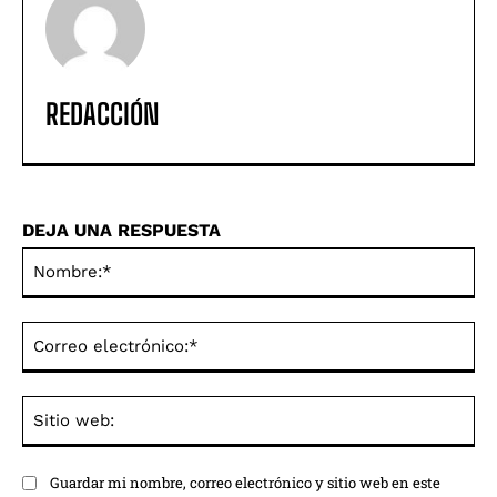
REDACCIÓN
DEJA UNA RESPUESTA
No
Co
ele
Sit
we
Guardar mi nombre, correo electrónico y sitio web en este