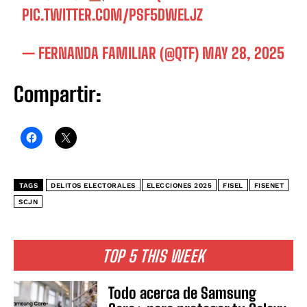
PIC.TWITTER.COM/PSF5DWELJZ
— FERNANDA FAMILIAR (@QTF)
MAY 28, 2025
Compartir:
TAGS
DELITOS ELECTORALES
ELECCIONES 2025
FISEL
FISENET
SCJN
TOP 5 THIS WEEK
Todo acerca de Samsung