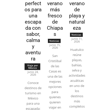
perfect
verano
verano
os para
más
de
una
fresco
playa y
escapa
de
natural
da con
Chiapa
eza
sabor,
s
Noticias
junio 11,
calma
Noticias
2026
junio 15,
y
2026
Huatulco
aventu
reúne
San
ra
playas,
Cristóbal
bahías,
Viaja por
de las
México
selva y
Casas es
junio 24,
2026
actividades
una de las
acuáticas
mejores
Conoce
en uno de
opciones
destinos de
los
para
turismo en
destinos
quienes
México
más
quieren
para una
completos
viajar en
escapada: