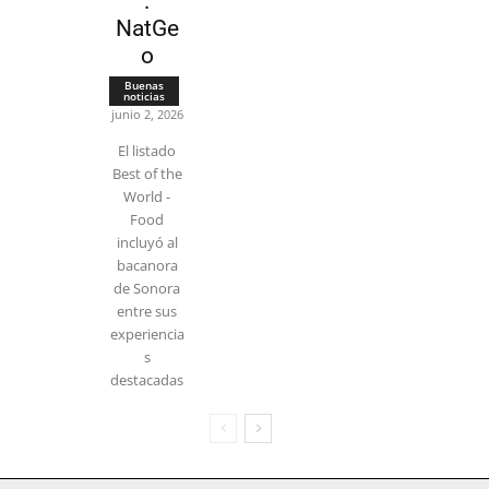
:
NatGe
o
Buenas
noticias
junio 2, 2026
El listado
Best of the
World -
Food
incluyó al
bacanora
de Sonora
entre sus
experiencia
s
destacadas