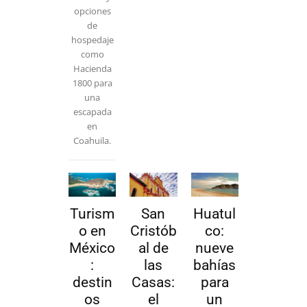
opciones
de
hospedaje
como
Hacienda
1800 para
una
escapada
en
Coahuila.
Turism
San
Huatul
o en
Cristób
co:
México
al de
nueve
:
las
bahías
destin
Casas:
para
os
el
un