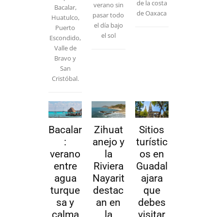
de la costa
verano sin
Bacalar,
de Oaxaca
pasar todo
Huatulco,
el día bajo
Puerto
el sol
Escondido,
Valle de
Bravo y
San
Cristóbal.
Bacalar
Zihuat
Sitios
:
anejo y
turístic
verano
la
os en
entre
Riviera
Guadal
agua
Nayarit
ajara
turque
destac
que
sa y
an en
debes
calma
la
visitar