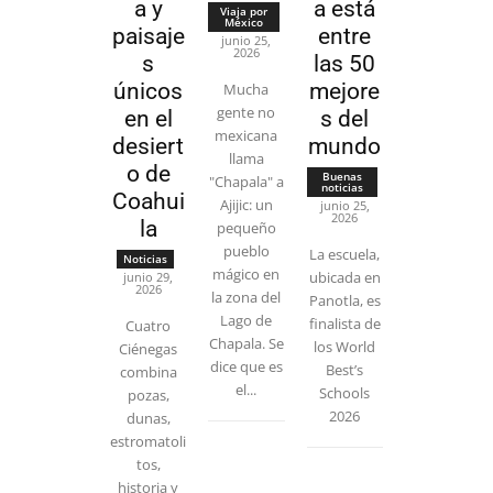
a y
a está
Viaja por
México
paisaje
entre
junio 25,
2026
s
las 50
únicos
mejore
Mucha
gente no
en el
s del
mexicana
desiert
mundo
llama
o de
Buenas
"Chapala" a
noticias
Coahui
Ajijic: un
junio 25,
2026
la
pequeño
pueblo
La escuela,
Noticias
mágico en
ubicada en
junio 29,
2026
la zona del
Panotla, es
Lago de
finalista de
Cuatro
Chapala. Se
los World
Ciénegas
dice que es
Best’s
combina
el...
Schools
pozas,
2026
dunas,
estromatoli
tos,
historia y