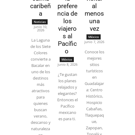
caribeñ
prefere
al
a
ncia de
menos
los
una
Noticias
junio 10,
viajero
vez
2026
s al
México
La Laguna
junio 7, 2026
Pacífic
de los Siete
o
Conoce los
Colores
mejores
convierte a
México
sitios
junio 8, 2026
Bacalar en
turísticos
uno de los
¿Te gustan
en
destinos
los planes
Guadalajar
más
relajados y
a: Centro
atractivos
elegantes?
Histórico,
para
Entonces el
Hospicio
quienes
Pacífico
Cabañas,
buscan
mexicano
Tlaquepaq
verano,
es para ti.
ue,
descanso y
Zapopan,
naturaleza
Tonalá y