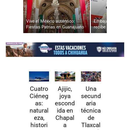
Vive el México auténtico:
Embajada del Rein
Fiestas Patrias en Guanajuato
recibe a Graham M
Cuatro
Ajijic,
Una
Ciéneg
joya
secund
as:
escond
aria
natural
ida en
técnica
eza,
Chapal
de
histori
a
Tlaxcal