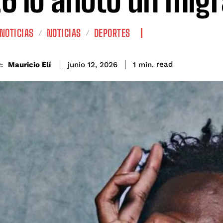
6 lo anotó un mig
NOTICIAS
NOTICIAS
DEPORTES
read
Mauricio Elí
1
min.
junio 12, 2026
: