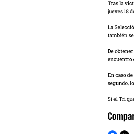
Tras la vic
jueves 18 d
La Selecció
también se 
De obtener 
encuentro e
En caso de 
segundo, l
Si el Tri q
Compar