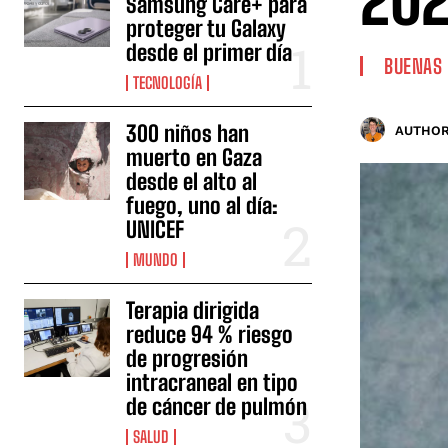
202
Samsung Care+ para
proteger tu Galaxy
desde el primer día
BUENAS 
TECNOLOGÍA
300 niños han
AUTHOR
muerto en Gaza
desde el alto al
fuego, uno al día:
UNICEF
MUNDO
Terapia dirigida
reduce 94 % riesgo
de progresión
intracraneal en tipo
de cáncer de pulmón
SALUD