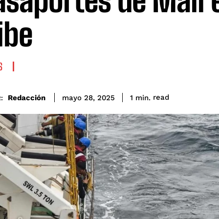
asaportes de Mali e
ibe
S
read
Redacción
1
min.
mayo 28, 2025
: