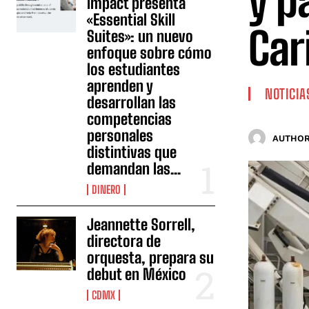
y p
Impact presenta
«Essential Skill
Car
Suites»: un nuevo
enfoque sobre cómo
los estudiantes
aprenden y
NOTICIA
desarrollan las
competencias
personales
AUTHOR
distintivas que
demandan las...
DINERO
Jeannette Sorrell,
directora de
orquesta, prepara su
debut en México
CDMX