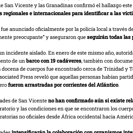
de San Vicente y las Granadinas confirmó el hallazgo este
 regionales e internacionales para identificar a las víc
 fue anunciado oficialmente por la policía local a través
ente preocupante” y aseguraron que
seguirán todas las 
un incidente aislado. En enero de este mismo año, autorid
ento de un
barco con 19 cadáveres
, también con documen
 docena de cuerpos fue encontrado cerca de Trinidad y To
ociated Press reveló que aquellas personas habían partid
pero
fueron arrastradas por corrientes del Atlántico
.
dades de San Vicente
no han confirmado aún si existe rela
atorio y las condiciones en que se encontraron los cuerp
ratorias no oficiales desde África occidental hacia Améri
dades
intensificarán la colaboración con organismos inter