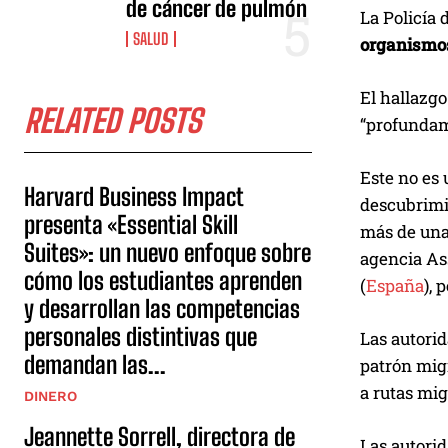
de cáncer de pulmón
La Policía 
SALUD
organismos
El hallazgo
RELATED POSTS
“profundam
Este no es 
Harvard Business Impact
descubrimi
presenta «Essential Skill
más de una
Suites»: un nuevo enfoque sobre
agencia Ass
cómo los estudiantes aprenden
(
España
), 
y desarrollan las competencias
personales distintivas que
Las autori
demandan las...
patrón migr
a rutas mig
DINERO
Jeannette Sorrell, directora de
Las autori