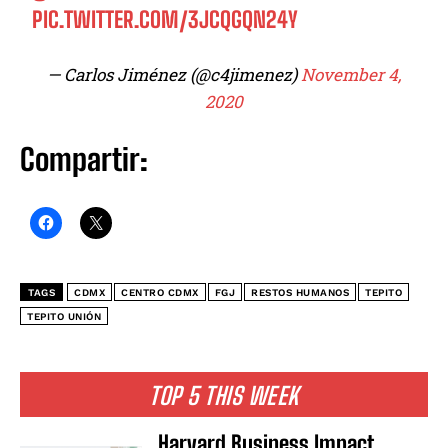
PIC.TWITTER.COM/3JCQGQN24Y
— Carlos Jiménez (@c4jimenez)
November 4,
2020
Compartir:
TAGS
CDMX
CENTRO CDMX
FGJ
RESTOS HUMANOS
TEPITO
TEPITO UNIÓN
TOP 5 THIS WEEK
Harvard Business Impact