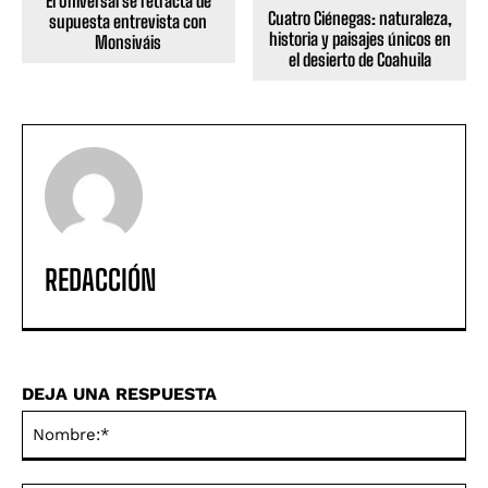
El Universal se retracta de
Cuatro Ciénegas: naturaleza,
supuesta entrevista con
historia y paisajes únicos en
Monsiváis
el desierto de Coahuila
REDACCIÓN
DEJA UNA RESPUESTA
No