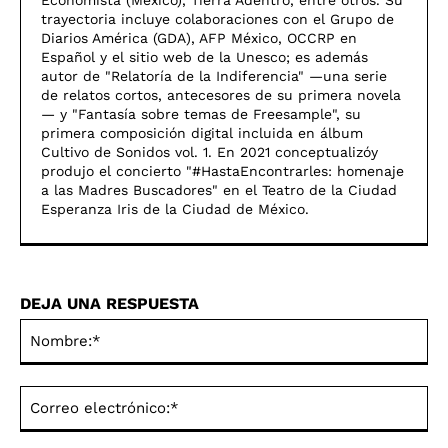
Economista (México), Tierra Adentro, entre otros. Su
trayectoria incluye colaboraciones con el Grupo de
Diarios América (GDA), AFP México, OCCRP en
Español y el sitio web de la Unesco; es además
autor de "Relatoría de la Indiferencia" —una serie
de relatos cortos, antecesores de su primera novela
— y "Fantasía sobre temas de Freesample", su
primera composición digital incluida en álbum
Cultivo de Sonidos vol. 1. En 2021 conceptualizóy
produjo el concierto "#HastaEncontrarles: homenaje
a las Madres Buscadores" en el Teatro de la Ciudad
Esperanza Iris de la Ciudad de México.
DEJA UNA RESPUESTA
No
Co
ele