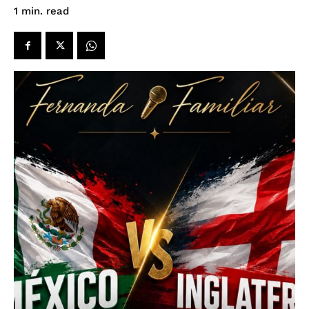
read
1
min.