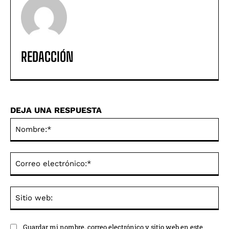
REDACCIÓN
DEJA UNA RESPUESTA
No
Co
ele
Sit
we
Guardar mi nombre, correo electrónico y sitio web en este