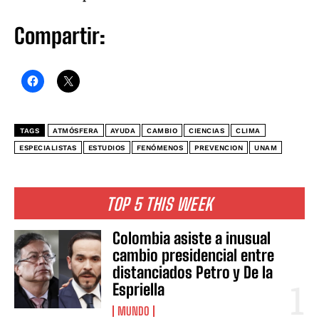
Compartir:
TAGS
ATMÓSFERA
AYUDA
CAMBIO
CIENCIAS
CLIMA
ESPECIALISTAS
ESTUDIOS
FENÓMENOS
PREVENCION
UNAM
TOP 5 THIS WEEK
Colombia asiste a inusual
cambio presidencial entre
distanciados Petro y De la
Espriella
MUNDO