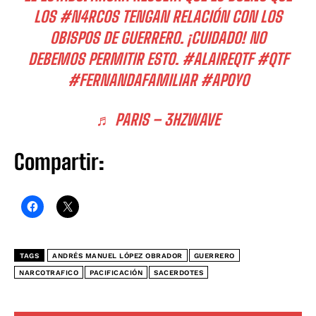
LOS
#N4RC0S
TENGAN RELACIÓN CON LOS
OBISPOS DE GUERRERO. ¡CUIDADO! NO
DEBEMOS PERMITIR ESTO.
#ALAIREQTF
#QTF
#FERNANDAFAMILIAR
#APOYO
♬ PARIS – 3HZWAVE
Compartir:
TAGS
ANDRÉS MANUEL LÓPEZ OBRADOR
GUERRERO
NARCOTRAFICO
PACIFICACIÓN
SACERDOTES