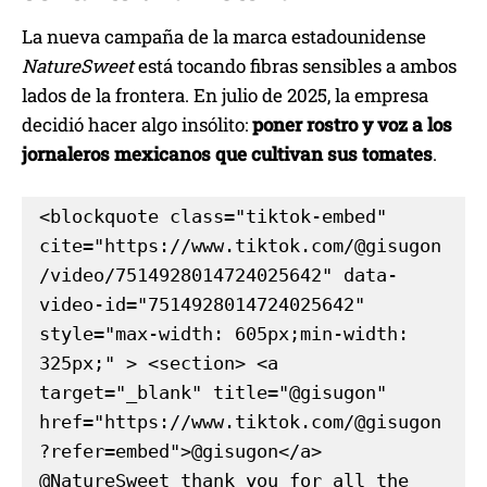
La nueva campaña de la marca estadounidense
NatureSweet
está tocando fibras sensibles a ambos
lados de la frontera. En julio de 2025, la empresa
decidió hacer algo insólito:
poner rostro y voz a los
jornaleros mexicanos que cultivan sus tomates
.
<blockquote class="tiktok-embed" 
cite="https://www.tiktok.com/@gisugon
/video/7514928014724025642" data-
video-id="7514928014724025642" 
style="max-width: 605px;min-width: 
325px;" > <section> <a 
target="_blank" title="@gisugon" 
href="https://www.tiktok.com/@gisugon
?refer=embed">@gisugon</a> 
@NatureSweet thank you for all the 