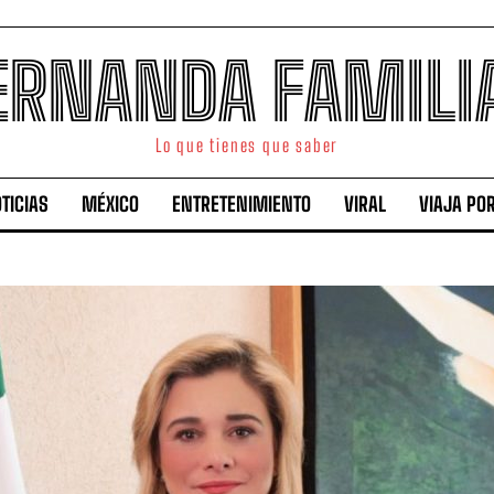
ERNANDA FAMILI
Lo que tienes que saber
TICIAS
MÉXICO
ENTRETENIMIENTO
VIRAL
VIAJA PO