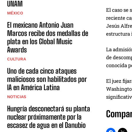
UNAM
El caso se 
MÉXICO
reciente ca
El mexicano Antonio Juan
Jesús Alfre
Marcos recibe dos medallas de
estructura 
plata en los Global Music
Awards
La admisión
de descompo
CULTURA
conocida po
Uno de cada cinco ataques
maliciosos son habilitados por
El juez fij
IA en América Latina
Washington
significati
NOTICIAS
Hungría desconectará su planta
Compar
nuclear próximamente por la
escasez de agua en el Danubio