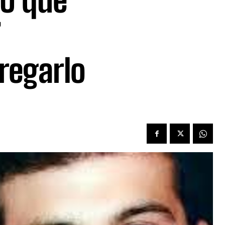
UU que
”
regarlo