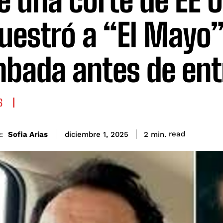
e una corte de EE 
uestró a “El Mayo
bada antes de ent
S
read
Sofia Arias
2
min.
diciembre 1, 2025
: