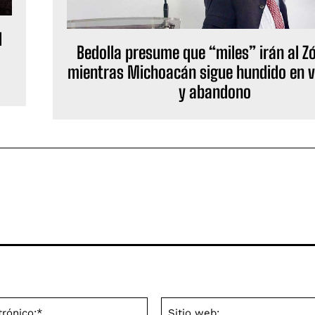
l
Bedolla presume que “miles” irán al Z
l
mientras Michoacán sigue hundido en v
y abandono
Correo