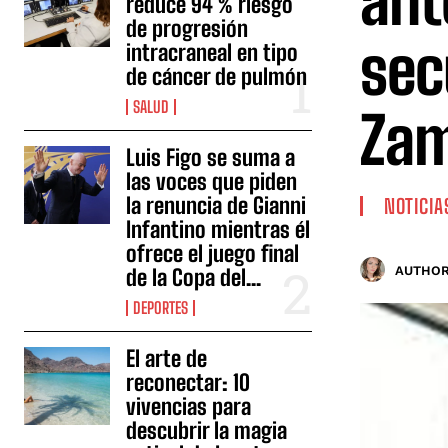
ant
reduce 94 % riesgo
de progresión
sec
intracraneal en tipo
de cáncer de pulmón
SALUD
Zam
Luis Figo se suma a
las voces que piden
la renuncia de Gianni
NOTICIA
Infantino mientras él
ofrece el juego final
AUTHOR
de la Copa del...
DEPORTES
El arte de
reconectar: 10
vivencias para
descubrir la magia