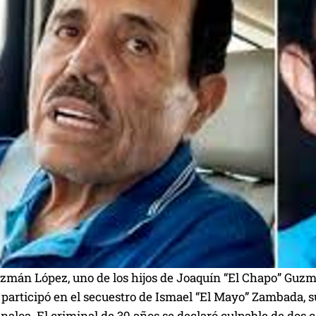
zmán López, uno de los hijos de Joaquín “El Chapo” Guzmá
e participó en el secuestro de Ismael “El Mayo” Zambada, su
inaloa. El criminal de 39 años se declaró culpable de dos 