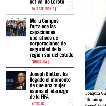
estival de Loreto
BAJA CALIFORNIA
Maru Campos
fortalece las
capacidades
operativas de
corporaciones de
seguridad de la
región sur del estado
CHIHUAHUA
Joseph Blatter: ha
llegado el momento
de que una mujer
asuma el liderazgo
Joaquín Gu
de la FIFA
Illinois qu
NOTICIAS
Cártel de S