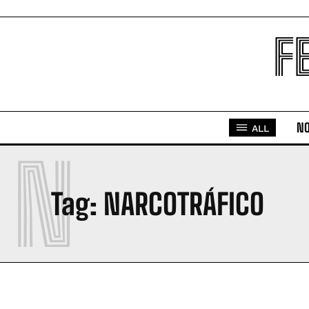
F
NO
ALL
N
Tag:
NARCOTRÁFICO