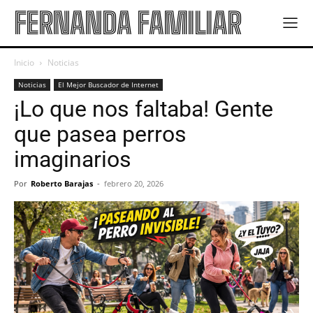
FERNANDA FAMILIAR
Inicio
Noticias
Noticias
El Mejor Buscador de Internet
¡Lo que nos faltaba! Gente
que pasea perros
imaginarios
Por
Roberto Barajas
-
febrero 20, 2026