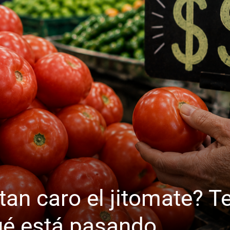
tan caro el jitomate? T
ué está pasando