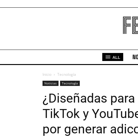
F
NO
ALL
Inicio
Tecnología
Noticias
Tecnología
¿Diseñadas para
TikTok y YouTube
por generar adic