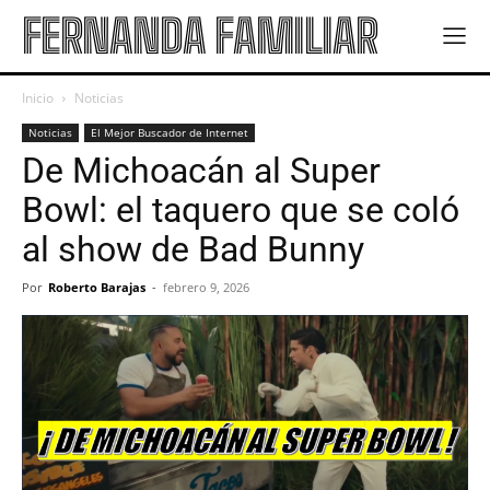
FERNANDA FAMILIAR
Inicio
Noticias
Noticias
El Mejor Buscador de Internet
De Michoacán al Super
Bowl: el taquero que se coló
al show de Bad Bunny
Por
Roberto Barajas
-
febrero 9, 2026