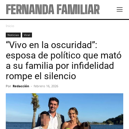
FERNANDA FAMILIAR
Inicio
Noticias
Viral
“Vivo en la oscuridad”:
esposa de político que mató
a su familia por infidelidad
rompe el silencio
Por
Redacción
-
febrero 16, 2026