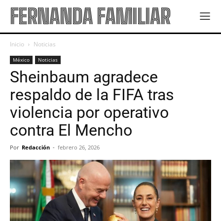
FERNANDA FAMILIAR
Inicio
Noticias
México
Noticias
Sheinbaum agradece
respaldo de la FIFA tras
violencia por operativo
contra El Mencho
Por
Redacción
-
febrero 26, 2026