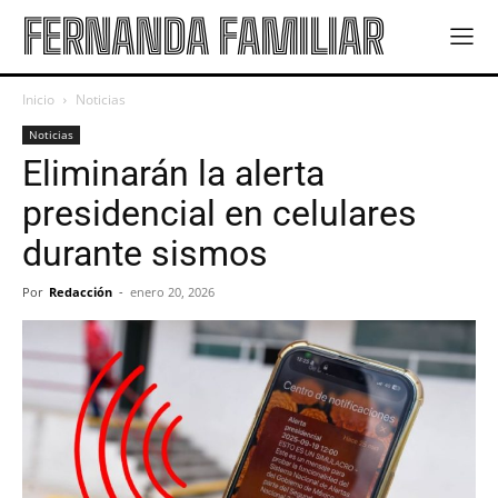
FERNANDA FAMILIAR
Inicio
Noticias
Noticias
Eliminarán la alerta
presidencial en celulares
durante sismos
Por
Redacción
-
enero 20, 2026