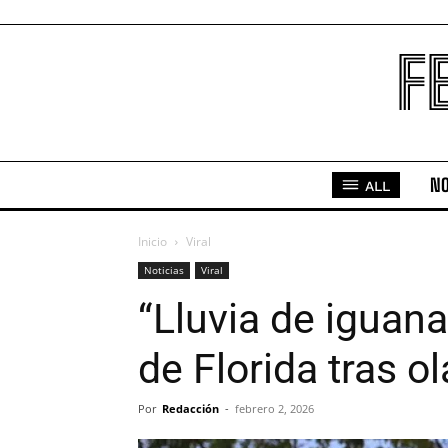
F
NO
ALL
Inicio
Viral
Noticias
Viral
“Lluvia de iguana
de Florida tras o
Por
Redacción
-
febrero 2, 2026