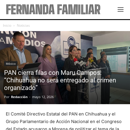
FERNANDA FAMILIAR
Inicio
Noticias
México
PAN cierra filas con Maru Campos:
“Chihuahua no será entregado al crimen
organizado”
Por
Redacción
-
mayo 12, 2026
El Comité Directivo Estatal del PAN en Chihuahua y el
Grupo Parlamentario de Acción Nacional en el Congreso
del Estado acusaron a Morena de politizar el tema de la