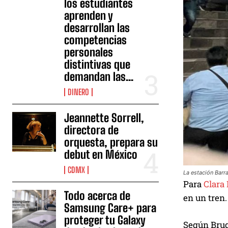
los estudiantes
aprenden y
desarrollan las
competencias
personales
distintivas que
demandan las...
DINERO
Jeannette Sorrell,
directora de
orquesta, prepara su
debut en México
CDMX
La estación Barr
Para
Clara
Todo acerca de
en un tren.
Samsung Care+ para
proteger tu Galaxy
Según Bruga