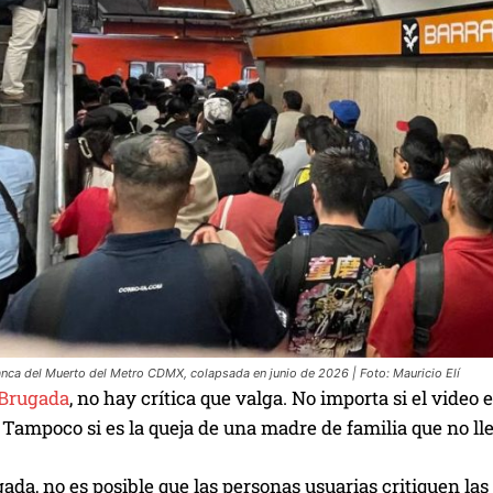
anca del Muerto del Metro CDMX, colapsada en junio de 2026 | Foto: Mauricio Elí
 Brugada
, no hay crítica que valga. No importa si el vide
 Tampoco si es la queja de una madre de familia que no ll
da, no es posible que las personas usuarias critiquen las