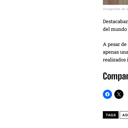
Fotografías de l
Destacaban 
del mundo y
A pesar de 
apenas unas
realizados 
Compar
TAGS
AD