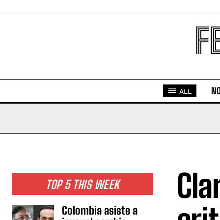
F
NO
ALL
Cla
TOP 5 THIS WEEK
Colombia asiste a