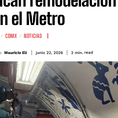
tican remodelación
n el Metro
CDMX
NOTICIAS
read
Mauricio Elí
2
min.
junio 22, 2026
: