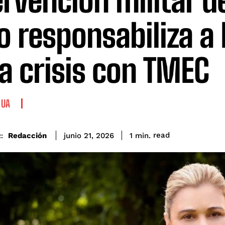
ervención militar d
o responsabiliza 
la crisis con TMEC
HUA
read
Redacción
1
min.
junio 21, 2026
: