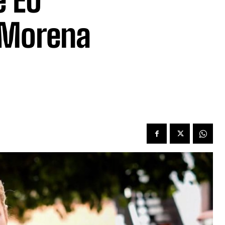
e EU
a Morena