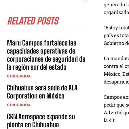
generado l
organizado
RELATED POSTS
“Estoy tota
país es to
Maru Campos fortalece las
Gobierno de
capacidades operativas de
corporaciones de seguridad de
La mandatar
la región sur del estado
contra el c
México, Es
CHIHUAHUA
desaparici
Chihuahua será sede de ALA
Corporation en México
Campos exi
pedir que 
CHIHUAHUA
Advirtió qu
GKN Aerospace expande su
la 4T.
planta en Chihuahua