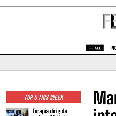
F
NO
ALL
Mar
TOP 5 THIS WEEK
Terapia dirigida