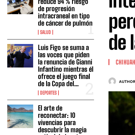
int
reduce 94 % riesgo
de progresión
per
intracraneal en tipo
de cáncer de pulmón
SALUD
de 
Luis Figo se suma a
las voces que piden
la renuncia de Gianni
CHIHUA
Infantino mientras él
ofrece el juego final
AUTHOR
de la Copa del...
DEPORTES
El arte de
reconectar: 10
vivencias para
descubrir la magia