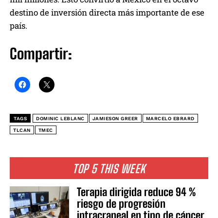
destino de inversión directa más importante de ese
país.
Compartir:
TAGS
DOMINIC LEBLANC
JAMIESON GREER
MARCELO EBRARD
TLCAN
TMEC
TOP 5 THIS WEEK
Terapia dirigida reduce 94 %
riesgo de progresión
intracraneal en tipo de cáncer