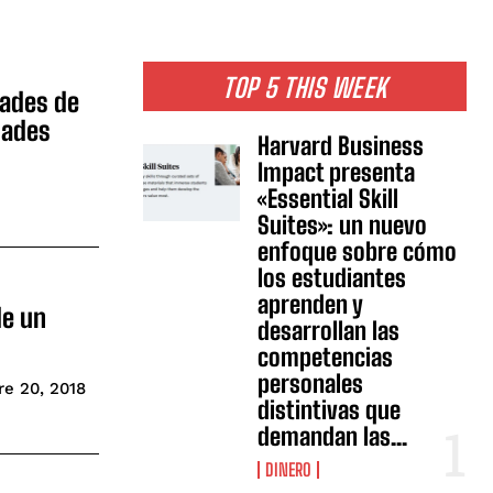
TOP 5 THIS WEEK
dades de
dades
Harvard Business
Impact presenta
«Essential Skill
Suites»: un nuevo
enfoque sobre cómo
los estudiantes
aprenden y
de un
desarrollan las
competencias
personales
re 20, 2018
distintivas que
demandan las...
DINERO