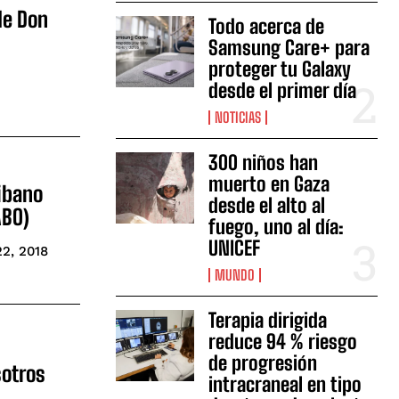
de Don
Todo acerca de
Samsung Care+ para
proteger tu Galaxy
desde el primer día
NOTICIAS
300 niños han
muerto en Gaza
ibano
desde el alto al
ABO)
fuego, uno al día:
UNICEF
22, 2018
MUNDO
Terapia dirigida
reduce 94 % riesgo
de progresión
sotros
intracraneal en tipo