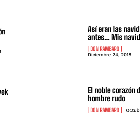
Así eran las navi
ón
antes… Mis navi
DON RAMBARO
9
Diciembre 24, 2018
El noble corazón 
vek
hombre rudo
DON RAMBARO
Octub