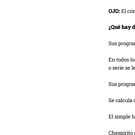
OJO:
El cóm
¿Qué hay de
Sus progra
En todos l
o serie se 
Sus program
Se calcula 
El simple h
Chespirito 