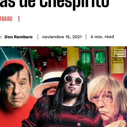
as de Chespirito
MBARO
read
Don Rambaro
4
min.
noviembre 15, 2021
: