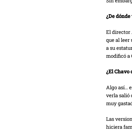
Sin embarg
¿De dónde 
El director
que al leer
a su estat
modificó a 
¿El Chavo d
Algo así… e
verla salió
muy gastado
Las version
hiciera fa