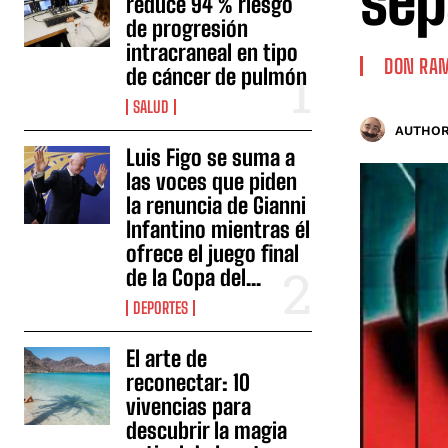
sep
reduce 94 % riesgo
de progresión
intracraneal en tipo
DON RA
de cáncer de pulmón
SALUD
AUTHOR
Luis Figo se suma a
las voces que piden
la renuncia de Gianni
Infantino mientras él
ofrece el juego final
de la Copa del...
DEPORTES
El arte de
reconectar: 10
vivencias para
descubrir la magia