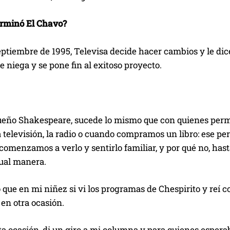
erminó El Chavo?
ptiembre de 1995, Televisa decide hacer cambios y le dic
se niega y se pone fin al exitoso proyecto.
ueño Shakespeare, sucede lo mismo que con quienes permi
 televisión, la radio o cuando compramos un libro: ese pers
comenzamos a verlo y sentirlo familiar, y por qué no, hast
gual manera.
 que en mi niñez si vi los programas de Chespirito y reí 
 en otra ocasión.
ta ocasión, di un giro a mi columna y para quienes espera