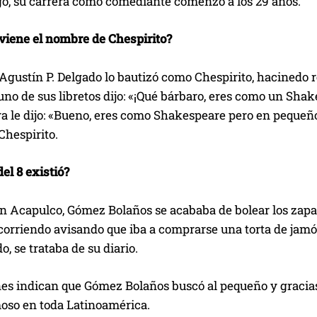
o, su carrera como comediante comenzó a los 29 años.
viene el nombre de Chespirito?
 Agustín P. Delgado lo bautizó como Chespirito, hacinedo
 uno de sus libretos dijo: «¡Qué bárbaro, eres como un Sha
ura le dijo: «Bueno, eres como Shakespeare pero en peque
Chespirito.
el 8 existió?
n Acapulco, Gómez Bolaños se acababa de bolear los zapat
 corriendo avisando que iba a comprarse una torta de jamó
, se trataba de su diario.
es indican que Gómez Bolaños buscó al pequeño y gracias a
moso en toda Latinoamérica.