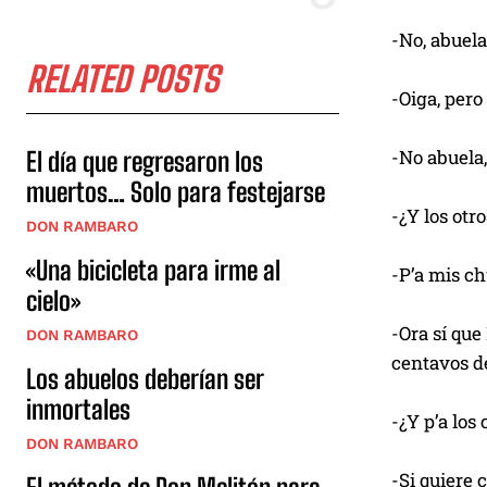
-No, abuela
RELATED POSTS
-Oiga, per
-No abuela,
El día que regresaron los
muertos… Solo para festejarse
-¿Y los otr
DON RAMBARO
«Una bicicleta para irme al
-P’a mis c
cielo»
-Ora sí que
DON RAMBARO
centavos de
Los abuelos deberían ser
inmortales
-¿Y p’a los
DON RAMBARO
-Si quiere 