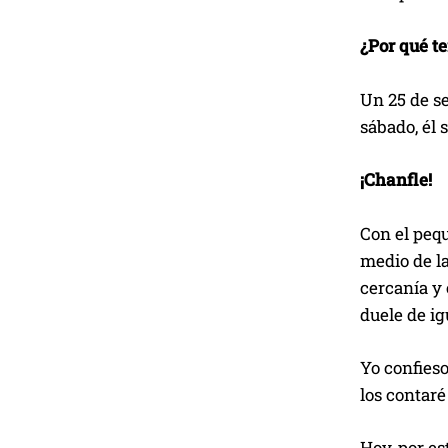
¿Por qué t
Un 25 de se
sábado, él 
¡Chanfle!
Con el peq
medio de la
cercanía y 
duele de i
Yo confieso
los contaré
Hoy, por es