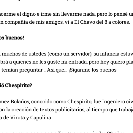
erme el digno e irme sin llevarme nada, pero lo pensé un
en compañía de mis amigos, vi a El Chavo del 8 a colores.
os buenos!
a muchos de ustedes (como un servidor), su infancia es
brá a quienes no les guste mi entrada, pero hoy quiero pl
a temían preguntar… Así que… ¡Síganme los buenos!
ió Chespirito?
ez Bolaños, conocido como Chespirito, fue Ingeniero civil,
on la creación de textos publicitarios, al tiempo que trab
 de Viruta y Capulina.