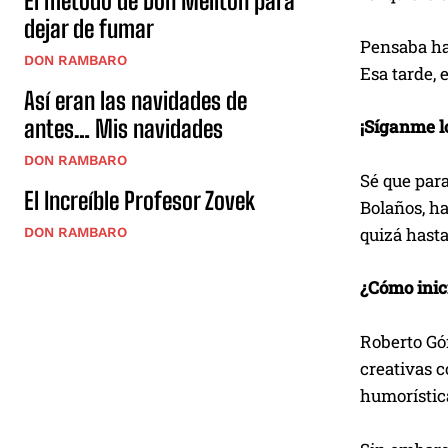
El método de Don Melitón para
dejar de fumar
Pensaba hac
DON RAMBARO
Esa tarde, 
Así eran las navidades de
antes… Mis navidades
¡Síganme l
DON RAMBARO
Sé que par
El Increíble Profesor Zovek
Bolaños, ha
quizá hast
DON RAMBARO
¿Cómo inic
Roberto Góm
creativas c
humorística