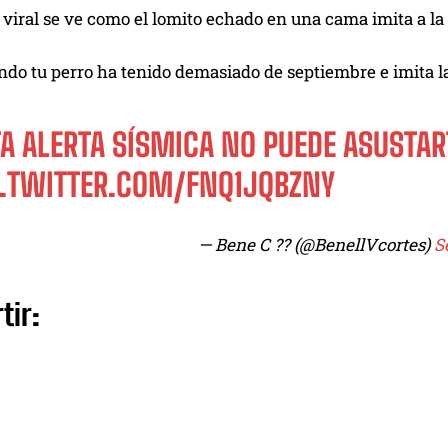
 viral se ve como el lomito echado en una cama imita a la 
do tu perro ha tenido demasiado de septiembre e imita la
TA ALERTA SÍSMICA NO PUEDE ASUSTAR
C.TWITTER.COM/FNQ1JQBZNY
— Bene C ?? (@BenellVcortes)
S
tir: