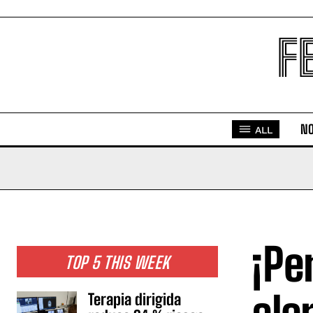
F
NO
ALL
¡Pe
TOP 5 THIS WEEK
Terapia dirigida