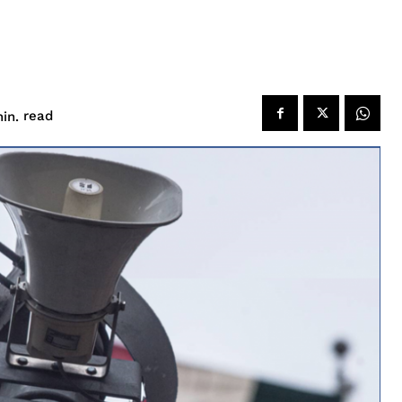
read
in.