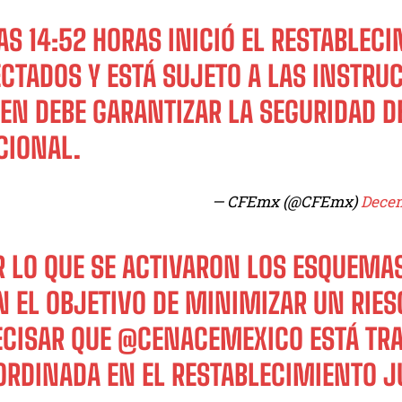
AS 14:52 HORAS INICIÓ EL RESTABLEC
ECTADOS Y ESTÁ SUJETO A LAS INSTRU
IEN DEBE GARANTIZAR LA SEGURIDAD D
CIONAL.
— CFEmx (@CFEmx)
Decem
R LO QUE SE ACTIVARON LOS ESQUEMA
N EL OBJETIVO DE MINIMIZAR UN RIE
ECISAR QUE
@CENACEMEXICO
ESTÁ TR
ORDINADA EN EL RESTABLECIMIENTO 