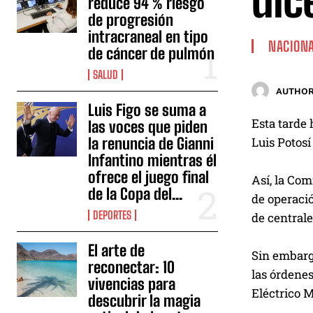
dic
reduce 94 % riesgo
de progresión
intracraneal en tipo
NACION
de cáncer de pulmón
SALUD
AUTHOR
Luis Figo se suma a
Esta tarde
las voces que piden
la renuncia de Gianni
Luis Potosí
Infantino mientras él
ofrece el juego final
Así, la Com
de la Copa del...
de operació
DEPORTES
de central
El arte de
Sin embargo
reconectar: 10
las órdene
vivencias para
Eléctrico M
descubrir la magia