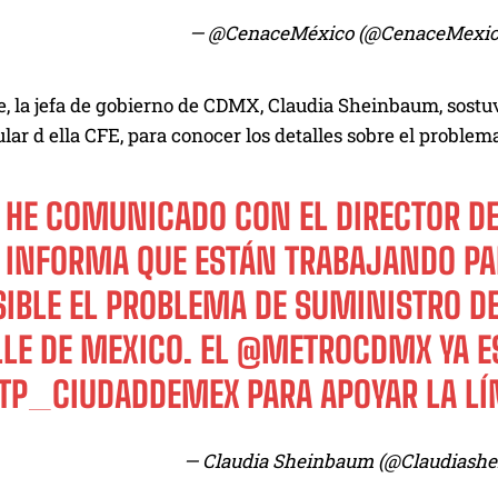
— @CenaceMéxico (@CenaceMexic
te, la jefa de gobierno de CDMX, Claudia Sheinbaum, so
itular d ella CFE, para conocer los detalles sobre el proble
 HE COMUNICADO CON EL DIRECTOR D
 INFORMA QUE ESTÁN TRABAJANDO PA
IBLE EL PROBLEMA DE SUMINISTRO DE
LE DE MEXICO. EL
@METROCDMX
YA E
TP_CIUDADDEMEX
PARA APOYAR LA LÍN
— Claudia Sheinbaum (@Claudiashe