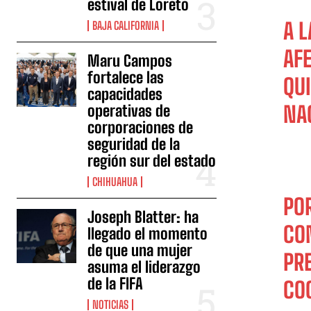
estival de Loreto
A L
BAJA CALIFORNIA
AF
Maru Campos
fortalece las
QU
capacidades
operativas de
NA
corporaciones de
seguridad de la
región sur del estado
CHIHUAHUA
PO
Joseph Blatter: ha
CO
llegado el momento
de que una mujer
PR
asuma el liderazgo
de la FIFA
CO
NOTICIAS