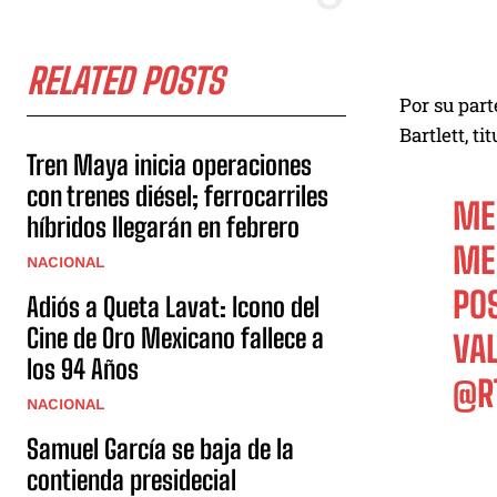
RELATED POSTS
Por su par
Bartlett, t
Tren Maya inicia operaciones
con trenes diésel; ferrocarriles
ME
híbridos llegarán en febrero
ME
NACIONAL
POS
Adiós a Queta Lavat: Icono del
Cine de Oro Mexicano fallece a
VAL
los 94 Años
@R
NACIONAL
Samuel García se baja de la
contienda presidecial