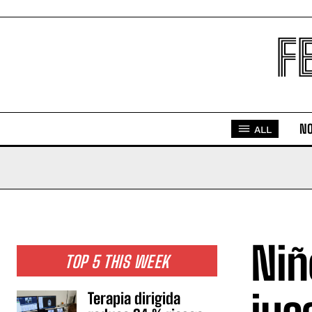
F
NO
ALL
Niñ
TOP 5 THIS WEEK
Terapia dirigida