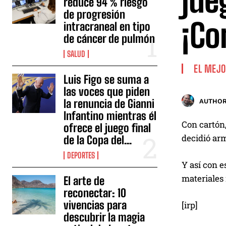
jue
reduce 94 % riesgo
de progresión
¡Co
intracraneal en tipo
de cáncer de pulmón
SALUD
EL MEJO
Luis Figo se suma a
las voces que piden
la renuncia de Gianni
AUTHOR
Infantino mientras él
Con cartón,
ofrece el juego final
decidió arm
de la Copa del...
DEPORTES
Y así con 
materiales 
El arte de
reconectar: 10
vivencias para
[irp]
descubrir la magia