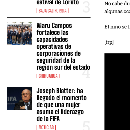
estival de Loreto
No cabe dud
BAJA CALIFORNIA
algunas oca
Maru Campos
El niño se
fortalece las
capacidades
[irp]
operativas de
corporaciones de
seguridad de la
región sur del estado
CHIHUAHUA
Joseph Blatter: ha
llegado el momento
de que una mujer
asuma el liderazgo
de la FIFA
NOTICIAS