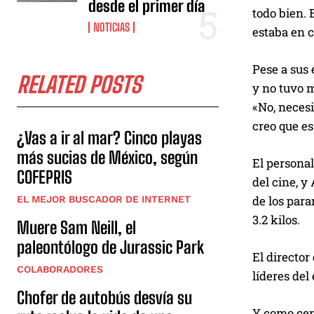
desde el primer día
todo bien. 
NOTICIAS
estaba en c
Pese a sus 
RELATED POSTS
y no tuvo m
«No, necesi
creo que e
¿Vas a ir al mar? Cinco playas
más sucias de México, según
El persona
COFEPRIS
del cine, 
de los para
EL MEJOR BUSCADOR DE INTERNET
3.2 kilos.
Muere Sam Neill, el
paleontólogo de Jurassic Park
El director
COLABORADORES
líderes de
Chofer de autobús desvía su
Y como cer