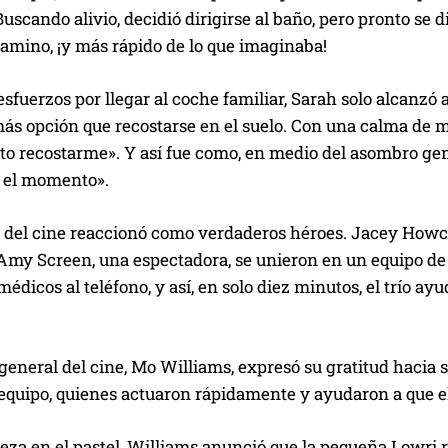
Buscando alivio, decidió dirigirse al baño, pero pronto se 
amino, ¡y más rápido de lo que imaginaba!
esfuerzos por llegar al coche familiar, Sarah solo alcanzó a 
ás opción que recostarse en el suelo. Con una calma de mo
to recostarme». Y así fue como, en medio del asombro gene
s el momento».
l del cine reaccionó como verdaderos héroes. Jacey Howcr
y Amy Screen, una espectadora, se unieron en un equipo d
médicos al teléfono, y así, en solo diez minutos, el trío ay
 general del cine, Mo Williams, expresó su gratitud hacia 
l equipo, quienes actuaron rápidamente y ayudaron a que 
eza en el pastel, Williams anunció que la pequeña Lowri 