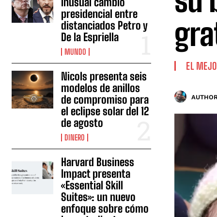
su 
inusual cambio
presidencial entre
gra
distanciados Petro y
De la Espriella
MUNDO
EL MEJO
Nicols presenta seis
modelos de anillos
de compromiso para
AUTHOR
el eclipse solar del 12
de agosto
DINERO
Harvard Business
Impact presenta
«Essential Skill
Suites»: un nuevo
enfoque sobre cómo