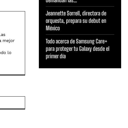
demandan las...
Jeannette Sorrell, directora de
orquesta, prepara su debut en
México
Las
Todo acerca de Samsung Care+
a mejor
para proteger tu Galaxy desde el
odo lo
primer día
Sitio
web: