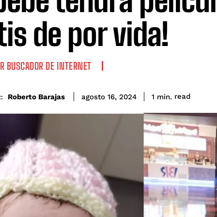
bebé tendrá pelícu
tis de por vida!
R BUSCADOR DE INTERNET
read
Roberto Barajas
1
min.
agosto 16, 2024
: