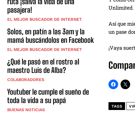
ruta ¡salva la vida de una
Unlimited. 
pasajera!
EL MEJOR BUSCADOR DE INTERNET
Así que mie
Solos, en patín a las 3am y la
un pase dor
mamá buscándolos en Facebook
¡Vaya suert
EL MEJOR BUSCADOR DE INTERNET
¿Qué le pasó en el rostro al
Compar
maestro Luis de Alba?
COLABORADORES
Youtuber le cumple el sueño de
toda la vida a su papá
TAGS
VI
BUENAS NOTICIAS