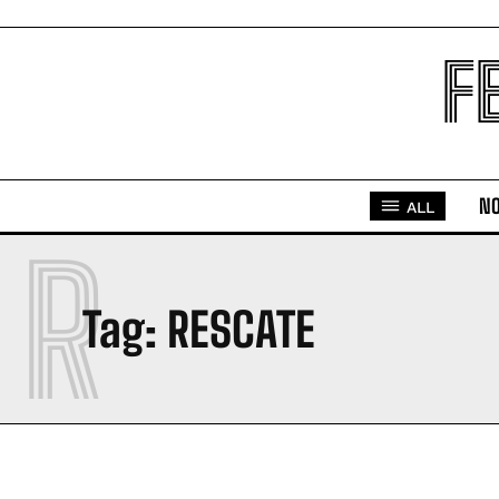
F
NO
ALL
R
Tag:
RESCATE