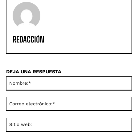
REDACCIÓN
DEJA UNA RESPUESTA
No
Co
ele
Sit
we