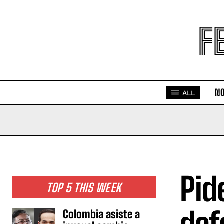
F
NO
ALL
Pid
TOP 5 THIS WEEK
Colombia asiste a