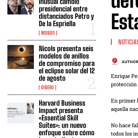
def
inusual cambio
presidencial entre
Est
distanciados Petro y
De la Espriella
MUNDO
NOTICIA
Nicols presenta seis
modelos de anillos
de compromiso para
AUTHOR
el eclipse solar del 12
Enrique Peñ
de agosto
protección
DINERO
En primer l
Harvard Business
aquella na
Impact presenta
«Essential Skill
Suites»: un nuevo
No hace fal
enfoque sobre cómo
todos los i