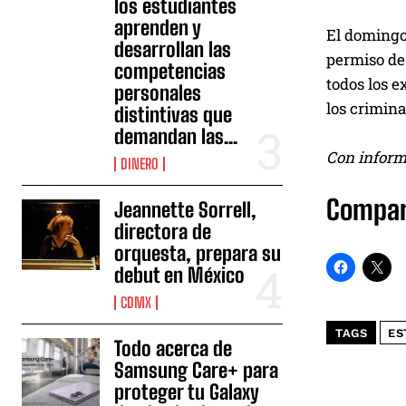
los estudiantes
aprenden y
El domingo
desarrollan las
permiso de
competencias
todos los e
personales
los crimina
distintivas que
demandan las...
Con inform
DINERO
Compar
Jeannette Sorrell,
directora de
orquesta, prepara su
debut en México
CDMX
TAGS
ES
Todo acerca de
Samsung Care+ para
proteger tu Galaxy