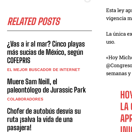
Esta ley ap
vigencia mi
RELATED POSTS
La única ex
uso.
¿Vas a ir al mar? Cinco playas
más sucias de México, según
«Hoy Micho
COFEPRIS
@CongresoMi
EL MEJOR BUSCADOR DE INTERNET
semanas y q
Muere Sam Neill, el
paleontólogo de Jurassic Park
HO
COLABORADORES
LA
Chofer de autobús desvía su
APR
ruta ¡salva la vida de una
pasajera!
INI