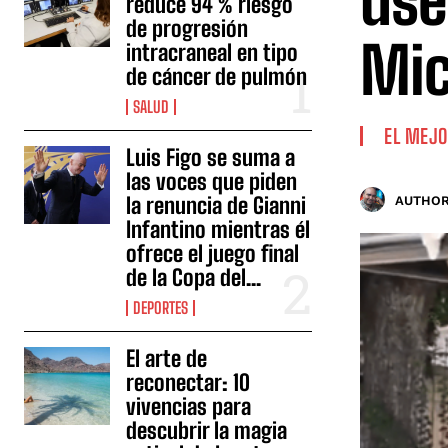
use
reduce 94 % riesgo
de progresión
Mi
intracraneal en tipo
de cáncer de pulmón
SALUD
EL MEJO
Luis Figo se suma a
las voces que piden
la renuncia de Gianni
AUTHOR
Infantino mientras él
ofrece el juego final
de la Copa del...
DEPORTES
El arte de
reconectar: 10
vivencias para
descubrir la magia