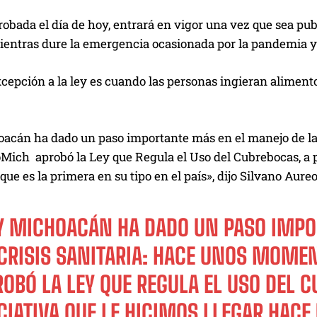
robada el día de hoy, entrará en vigor una vez que sea publ
entras dure la emergencia ocasionada por la pandemia y h
cepción a la ley es cuando las personas ingieran alimento
acán ha dado un paso importante más en el manejo de la 
ch aprobó la Ley que Regula el Uso del Cubrebocas, a par
ue es la primera en su tipo en el país», dijo Silvano Aure
Y MICHOACÁN HA DADO UN PASO IMPO
 CRISIS SANITARIA: HACE UNOS MOME
OBÓ LA LEY QUE REGULA EL USO DEL C
CIATIVA QUE LE HICIMOS LLEGAR HAC