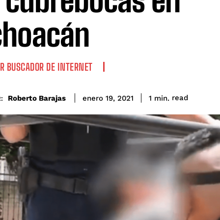
 cubrebocas en
choacán
R BUSCADOR DE INTERNET
read
Roberto Barajas
1
min.
enero 19, 2021
: