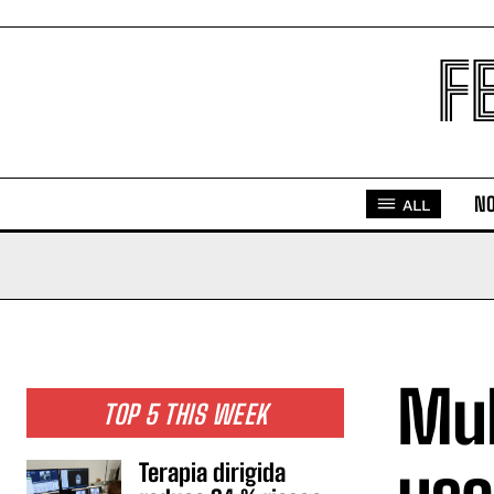
F
NO
ALL
Mul
TOP 5 THIS WEEK
Terapia dirigida