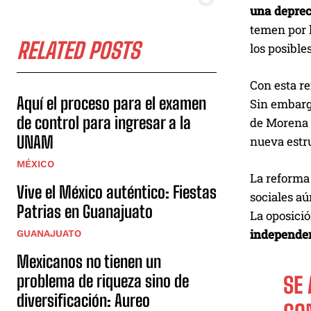
una deprec
temen por 
RELATED POSTS
los posible
Con esta r
Aquí el proceso para el examen
Sin embargo
de control para ingresar a la
de Morena e
UNAM
nueva estru
MÉXICO
La reforma 
Vive el México auténtico: Fiestas
sociales aú
Patrias en Guanajuato
La oposició
independen
GUANAJUATO
Mexicanos no tienen un
problema de riqueza sino de
SE 
diversificación: Aureo