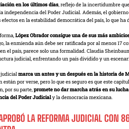
iación en los últimos días
, reflejo de la incertidumbre q
la independencia del Poder Judicial. Además, el gobiern
s efectos en la estabilidad democrática del país, lo que ha
eforma,
López Obrador consigue una de sus más ambiciosa
, la enmienda aún debe ser ratificada por al menos 17 co
n el país, parece solo una formalidad. Claudia Sheinbaum
ctura judicial, enfrentando un país dividido y un escenari
judicial
marca un antes y un después en la historia de 
n están por verse, pero lo que es seguro es que este capí
n, por su parte,
promete no dar marcha atrás en su lucha p
cia del Poder Judicial
y la democracia mexicana.
APROBÓ LA REFORMA JUDICIAL CON 86