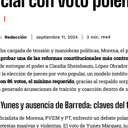
icial con voto polé
read
Redacción
3
min.
septiembre 11, 2024
:
e cargada de tensión y maniobras políticas, Morena, el p
aprobar una de las reformas constitucionales más controv
de entregar el poder a Claudia Sheinbaum, López Obrador 
 la elección de jueces por voto popular, un modelo inédi
on 86 votos, el mínimo requerido
, gracias al respaldo so
 generado acusaciones de traición y coacción dentro de s
 Yunes y ausencia de Barreda: claves del
ficialista de Morena, PVEM y PT, enfrentó un debate pola
otestas masivas y violentas. El voto de Yunes Márquez, ju