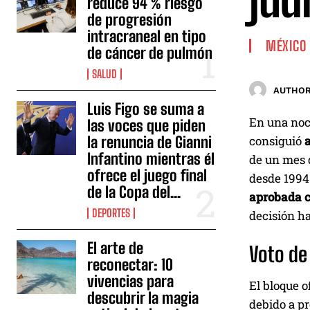
jud
reduce 94 % riesgo
de progresión
intracraneal en tipo
MÉXICO
de cáncer de pulmón
SALUD
AUTHOR
Luis Figo se suma a
En una noch
las voces que piden
la renuncia de Gianni
consiguió
Infantino mientras él
de un mes 
ofrece el juego final
desde 1994:
de la Copa del...
aprobada c
DEPORTES
decisión ha
El arte de
Voto de
reconectar: 10
vivencias para
El bloque o
descubrir la magia
debido a pr