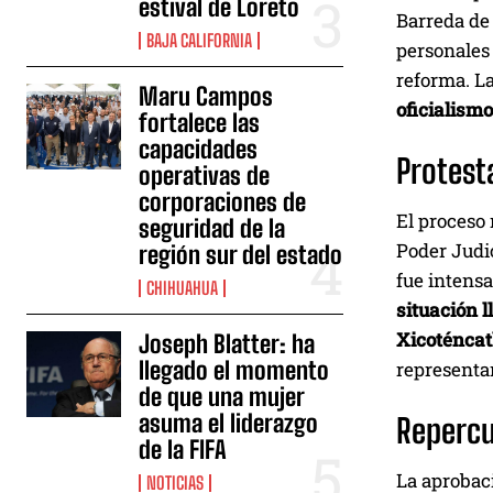
estival de Loreto
Barreda de
BAJA CALIFORNIA
personales 
reforma. L
Maru Campos
oficialism
fortalece las
capacidades
Protest
operativas de
corporaciones de
El proceso 
seguridad de la
Poder Judic
región sur del estado
fue intensa
CHIHUAHUA
situación 
Xicoténcat
Joseph Blatter: ha
llegado el momento
representa
de que una mujer
asuma el liderazgo
Repercu
de la FIFA
La aprobaci
NOTICIAS