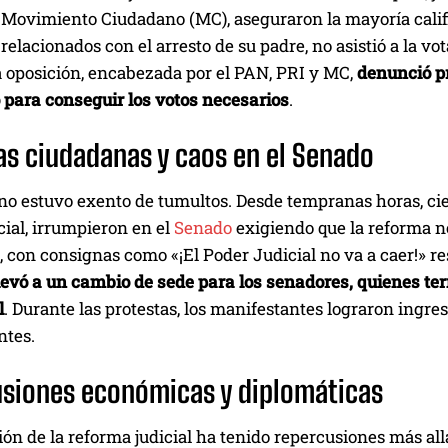
 Movimiento Ciudadano (MC), aseguraron la mayoría califi
relacionados con el arresto de su padre, no asistió a la vot
a oposición, encabezada por el PAN, PRI y MC,
denunció p
o para conseguir los votos necesarios
.
as ciudadanas y caos en el Senado
no estuvo exento de tumultos. Desde tempranas horas, cie
ial, irrumpieron en el
Senado
exigiendo que la reforma no
, con consignas como «¡El Poder Judicial no va a caer!» re
llevó a un cambio de sede para los senadores, quienes te
l
. Durante las protestas, los manifestantes lograron ingre
ntes.
siones económicas y diplomáticas
ón de la reforma judicial ha tenido repercusiones más allá