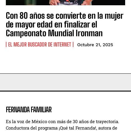
Muere Sonny Rollins, el Coloso del jazz que convirtió
Muere Sonny Rollins, el Coloso del jazz que convirtió
la improvisación en leyenda
la improvisación en leyenda
Con 80 años se convierte en la mujer
Descubren al Nagatitán, el dinosaurio gigante que
Descubren al Nagatitán, el dinosaurio gigante que
de mayor edad en finalizar el
pesaba como nueve elefantes
pesaba como nueve elefantes
Campeonato Mundial Ironman
EL MEJOR BUSCADOR DE INTERNET
Octubre 21, 2025
Company
Company
FERNANDA FAMILIAR
Es la voz de México con más de 30 años de trayectoria.
Conductora del programa ¡Qué tal Fernanda!, autora de