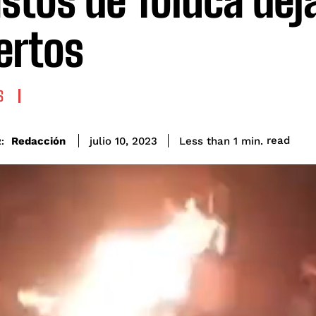
stos de Toluca dej
ertos
S
read
Redacción
Less than 1
min.
julio 10, 2023
: