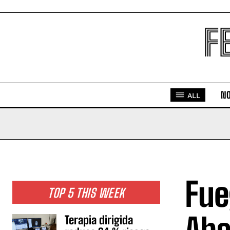
F
NO
ALL
Fue
TOP 5 THIS WEEK
Terapia dirigida