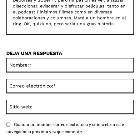
diseccionar, eviscerar y disfrutar pelí­culas, tanto en
el podcast Finí­simos Filmes como en diversas
colaboraciones y columnas. Maté a un hombre en el
ring. OK, quizá no, pero serí­a una gran historia'¦
DEJA UNA RESPUESTA
No
Co
ele
Sit
we
Guardar mi nombre, correo electrónico y sitio web en este
navegador la próxima vez que comente.