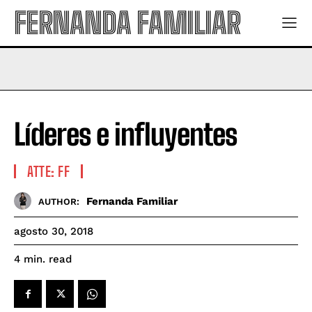
FERNANDA FAMILIAR
Líderes e influyentes
ATTE: FF
Fernanda Familiar
AUTHOR:
agosto 30, 2018
read
4
min.