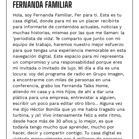
FERNANDA FAMILIAR
Hola, soy Fernanda Familiar, Fer para ti. Esta es tu
casa digital, donde para mí es un placer recibirte
para informarte de contenidos actuales, noticias y
muchas historias, mismas por las que me llaman: la
’periodista de vida’. Te comparto que junto con mi
equipo de trabajo, haremos nuestro mejor esfuerzo
para que tengas una experiencia memorable en esta
navegación digital. Este espacio para mí representa
un compromiso y una responsabilidad porque eres
mi invitada o invitado de lujo. Mi día a día es una
locura: voy del programa de radio en Grupo Imagen,
a encontrarme con miles de personas en una
conferencia, grabo los Fernanda Talks Home,
atiendo mi casa y a mis hijos; de ahí a dar una
plática para una empresa, entrevistar a alguien,
escribir un poco para editar otro libro... Alguna vez
me dijo Héctor Bonilla que yo me había tragado una
turbina, y ¡sí! Vivo intensamente feliz a este ritmo,
desde hace más de 30 años y, lo mejor, es que
todavía tengo mucho que aprender, mucho por
hacer, decir y compartir contigo. Tu casa digital es
visitada mensualmente por 4 millones de personas