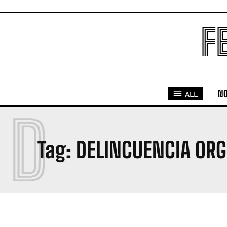
F
NO
ALL
D
Tag:
DELINCUENCIA OR