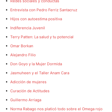
Redes sociales y conductas
Tendencia
Tendencia
Entrevista con Pedro Ferriz Santacruz
Hijos con autoestima positiva
Embajada del Reino Unido recibe a Graham Mairs
Embajada del Reino Unido recibe a Graham Mairs
Por primera vez, relojes conmemorativos del Mundial
Por primera vez, relojes conmemorativos del Mundial
Indiferencia Juvenil
Fundación Sebastián presenta “Maternidad”, la obra
Fundación Sebastián presenta “Maternidad”, la obra
Terry Patten: La salud y tu potencial
íntima de Maximiliano López-Córdoba
íntima de Maximiliano López-Córdoba
Muere Sonny Rollins, el Coloso del jazz que convirtió
Muere Sonny Rollins, el Coloso del jazz que convirtió
Omar Borkan
la improvisación en leyenda
la improvisación en leyenda
Alejandro Filio
Descubren al Nagatitán, el dinosaurio gigante que
Descubren al Nagatitán, el dinosaurio gigante que
pesaba como nueve elefantes
pesaba como nueve elefantes
Don Goyo y la Mujer Dormida
Jasmuheen y el Taller Anam Cara
Company
Company
Adicción de mujeres
Curación de Actitudes
Guillermo Arriaga
Norma Rabago nos platicó todo sobre el Omega rojo