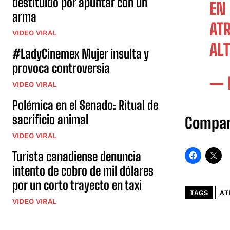
destituido por apuntar con un
EN
arma
AT
VIDEO VIRAL
AL
#LadyCinemex Mujer insulta y
provoca controversia
— 
VIDEO VIRAL
Polémica en el Senado: Ritual de
sacrificio animal
Compar
VIDEO VIRAL
Turista canadiense denuncia
intento de cobro de mil dólares
por un corto trayecto en taxi
TAGS
AT
VIDEO VIRAL