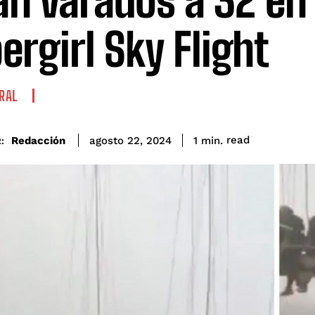
an varados a 32 en 
ergirl Sky Flight
IRAL
read
Redacción
1
min.
agosto 22, 2024
: