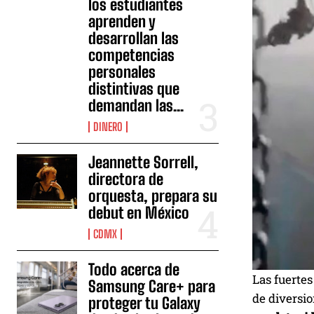
los estudiantes
aprenden y
desarrollan las
competencias
personales
distintivas que
demandan las...
DINERO
Jeannette Sorrell,
directora de
orquesta, prepara su
debut en México
CDMX
Todo acerca de
Las fuertes
Samsung Care+ para
de diversi
proteger tu Galaxy