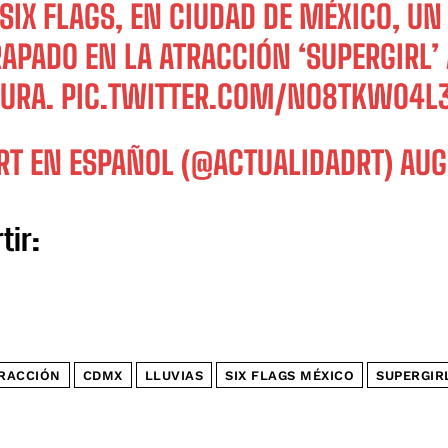
 SIX FLAGS, EN CIUDAD DE MÉXICO, U
RAPADO EN LA ATRACCIÓN ‘SUPERGIRL’
TURA.
PIC.TWITTER.COM/NO8TKW04L
RT EN ESPAÑOL (@ACTUALIDADRT)
AUG
tir:
RACCIÓN
CDMX
LLUVIAS
SIX FLAGS MÉXICO
SUPERGIR