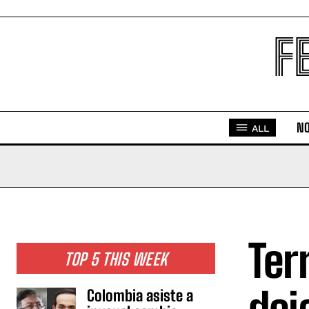
F
NO
ALL
Ter
TOP 5 THIS WEEK
Colombia asiste a