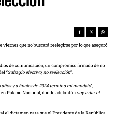
lección
e viernes que no buscará reelegirse por lo que aseguró
medios de comunicación, un compromiso firmado de no
el “
Sufragio efectivo, no reelección
”.
is años y a finales de 2024 termino mi mandato
”,
en Palacio Nacional, donde adelantó: «
voy a dar el
ral el dictamen para que el Presidente de la República