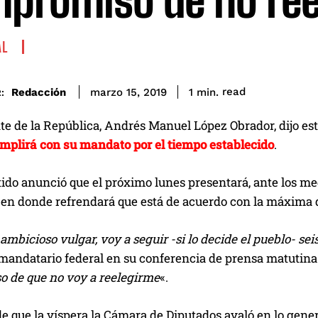
promiso de no ree
AL
read
Redacción
1
min.
marzo 15, 2019
:
te de la República, Andrés Manuel López Obrador, dijo est
umplirá con su mandato por el tiempo establecido
.
tido anunció que el próximo lunes presentará, ante los 
 en donde refrendará que está de acuerdo con la máxima d
ambicioso vulgar, voy a seguir -si lo decide el pueblo- se
mandatario federal en su conferencia de prensa matutina 
 de que no voy a reelegirme
«.
de que la víspera la Cámara de Diputados avaló en lo gene