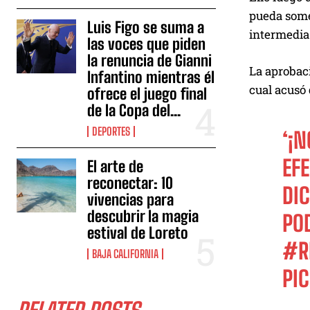
pueda some
Luis Figo se suma a
intermedia
las voces que piden
la renuncia de Gianni
La aprobaci
Infantino mientras él
cual acusó 
ofrece el juego final
de la Copa del...
DEPORTES
‘¡
EF
El arte de
reconectar: 10
DI
vivencias para
descubrir la magia
PO
estival de Loreto
#R
BAJA CALIFORNIA
PI