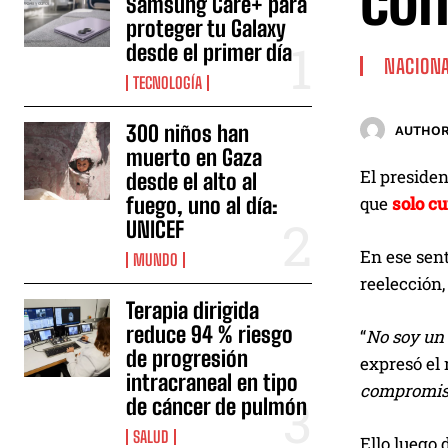
com
Samsung Care+ para
proteger tu Galaxy
desde el primer día
NACION
TECNOLOGÍA
300 niños han
AUTHOR
muerto en Gaza
El presiden
desde el alto al
fuego, uno al día:
que
solo c
UNICEF
En ese sen
MUNDO
reelección,
Terapia dirigida
reduce 94 % riesgo
“
No soy un 
de progresión
expresó el 
intracraneal en tipo
compromiso
de cáncer de pulmón
SALUD
Ello luego 